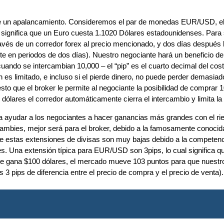
frece un apalancamiento. Consideremos el par de monedas EUR/USD, 
ue significa que un Euro cuesta 1.1020 Dólares estadounidenses. Par
s de un corredor forex al precio mencionado, y dos días después los
e en periodos de dos días). Nuestro negociante hará un beneficio 
ando se intercambian 10,000 – el “pip” es el cuarto decimal del cos
 es limitado, e incluso si el pierde dinero, no puede perder demasia
sto que el broker le permite al negociante la posibilidad de comprar 
ólares el corredor automáticamente cierra el intercambio y limita la p
ara ayudar a los negociantes a hacer ganancias más grandes con el 
mbies, mejor será para el broker, debido a la famosamente conocida ‘e
 estas extensiones de divisas son muy bajas debido a la competencia 
es. Una extensión típica para EUR/USD son 3pips, lo cual significa qu
te gana $100 dólares, el mercado mueve 103 puntos para que nuestro
 3 pips de diferencia entre el precio de compra y el precio de venta).