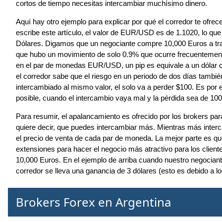
cortos de tiempo necesitas intercambiar muchísimo dinero.
Aquí hay otro ejemplo para explicar por qué el corredor te o
escribe este artículo, el valor de EUR/USD es de 1.1020, lo q
Dólares. Digamos que un negociante compre 10,000 Euros a travé
que hubo un movimiento de solo 0.9% que ocurre frecuentement
en el par de monedas EUR/USD, un pip es equivale a un dólar cu
el corredor sabe que el riesgo en un periodo de dos días también
intercambiado al mismo valor, el solo va a perder $100. Es por e
posible, cuando el intercambio vaya mal y la pérdida sea de 100 d
Para resumir, el apalancamiento es ofrecido por los brokers p
quiere decir, que puedes intercambiar más. Mientras más interca
el precio de venta de cada par de moneda. La mejor parte es que
extensiones para hacer el negocio más atractivo para los client
10,000 Euros. En el ejemplo de arriba cuando nuestro negocian
corredor se lleva una ganancia de 3 dólares (esto es debido a los
Brokers Forex en Argentina