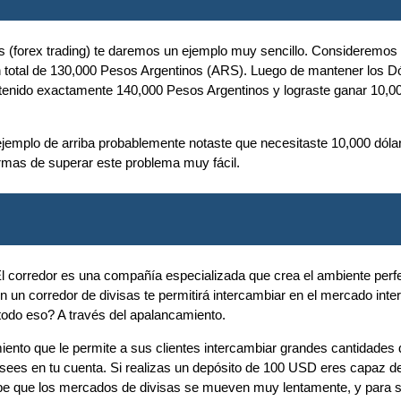
sas (forex trading) te daremos un ejemplo muy sencillo. Considerem
un total de 130,000 Pesos Argentinos (ARS). Luego de mantener los 
enido exactamente 140,000 Pesos Argentinos y lograste ganar 10,00
l ejemplo de arriba probablemente notaste que necesitaste 10,000 dó
rmas de superar este problema muy fácil.
. El corredor es una compañía especializada que crea el ambiente per
 un corredor de divisas te permitirá intercambiar en el mercado inte
odo eso? A través del apalancamiento.
iento que le permite a sus clientes intercambiar grandes cantidades
osees en tu cuenta. Si realizas un depósito de 100 USD eres capaz d
be que los mercados de divisas se mueven muy lentamente, y para ser